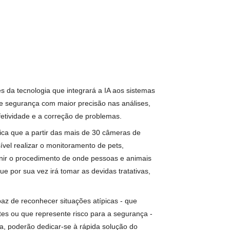
 ao lado da Praça do Sol em Goiânia - o empreendimento faz
cial; unidades com piscina na varanda, pé direito duplo e mais
 que apresenta opções de apartamentos de alto padrão com 3
a
gurança. Através da tecnologia que integrará a IA aos sistemas
r o trabalho de segurança com maior precisão nas análises,