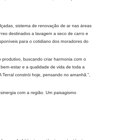
 aumento na efetividade e a correção de problemas.
dimento, explica que a partir das mais de 30 câmeras de
o, será possível realizar o monitoramento de pets,
da). “Após definir o procedimento de onde pessoas e animais
toramento, que por sua vez irá tomar as devidas tratativas,
mbém será capaz de reconhecer situações atípicas - que
 de transeuntes ou que represente risco para a segurança -
essa tecnologia, poderão dedicar-se à rápida solução do
 lavagem de calçadas, sistema de renovação de ar nas áreas
spaços no térreo destinados a lavagem a seco de carro e
s elementos disponíveis para o cotidiano dos moradores do