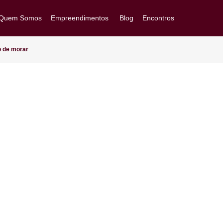
Quem Somos
Empreendimentos
Blog
Encontros
Goiânia/GO
Brasília/DF
nificado de morar
Arapiraca/AL
Ver Todos
Acompanhe sua obra