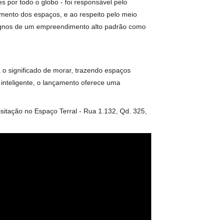
alor recebido - mediam a entrada da luz e embelezam a fachada
luidez dos espaços e leveza estrutural. Este é o Casa
rea de lazer completa - piscinas, deck molhado, solário e
, dentre outros.
o e garantir que o momento do banho seja muito mais
n de interiores liderada por Greg Bousquet - um dos
os e premiações por todo o globo - foi responsável pelo
l de aproveitamento dos espaços, e ao respeito pelo meio
ência técnica, dignos de um empreendimento alto padrão como