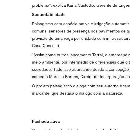
ampliar a capacidade preditiva, auxiliar no 
Alex Diego da Cruz, representante da Tecnos
segurança com IA integrada posicionadas no 
moradores e funcionários nas áreas comuns; o
podem ou não estar de forma segura, o sistema
conforme definição do condomínio”, afirma.
“O sistema analisará o ambiente e utilizará 
facilitarão o trabalho da equipe de seguran
e alertará imediatamente os responsáveis, qu
problema”, explica Karla Custódio, Gerente d
Sustentabilidade
Paisagismo com espécie nativa e irrigação au
comuns, sensores de presença nos pavimentos
previsão de uma vaga por unidade com infraes
Casa Conceito.