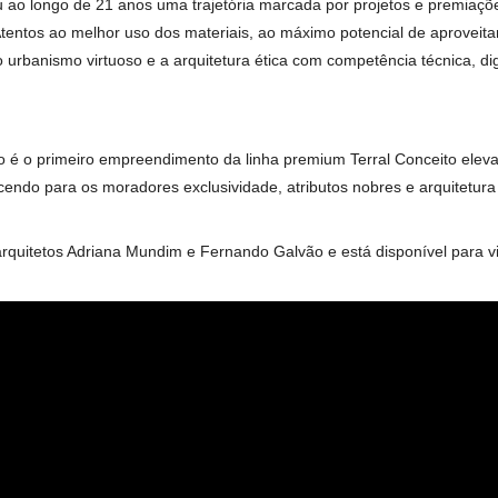
hadas que barram a incidência da radiação solar, reduzindo o c
piso-teto favorecem a luminosidade e a ventilação natural com f
a nas áreas comuns. Para garantir isso, o edifício conta com á
a, salão de festas, espaço gourmet, brinquedoteca, playground
Salão de Festas - Perspectiva ilustrada
ço equipado e ambientado para receber os animais de estimaçã
nho”, destaca o Diretor.
 no projeto do Casa Conceito, a agência de arquitetura e desig
nsolidou ao longo de 21 anos uma trajetória marcada por projet
sual. Atentos ao melhor uso dos materiais, ao máximo potencia
traduz o urbanismo virtuoso e a arquitetura ética com compet