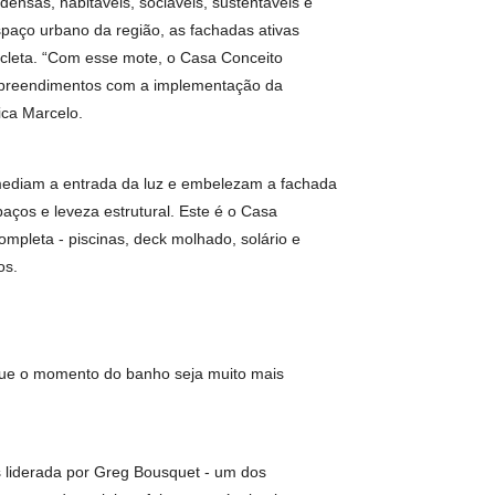
m todo o ciclo produtivo, buscando criar harmonia com o
mbém fomenta o bem-estar e a qualidade de vida de toda a
 do morador. A Terral constrói hoje, pensando no amanhã.”,
acolhimento e sinergia com a região. Um paisagismo
es devem ser densas, habitáveis, sociáveis, sustentáveis e
is valor ao espaço urbano da região, as fachadas ativas
a pé ou de bicicleta. “Com esse mote, o Casa Conceito
 fechados nos empreendimentos com a implementação da
público”, explica Marcelo.