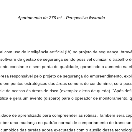
es de casa, a Terral Incorporadora apresenta o Casa Conceito -
a que eleva o significado de morar.
ologia; fachada ativa; segurança com uso de inteligência artifi
is são elementos que destacam o lançamento premium da Terral
6 m².
Apartamento de 276 m² - Perspectiva ilustrad
rtical com uso de inteligência artificial (IA) no projeto de se
com um software de gestão de segurança sendo possível otimiza