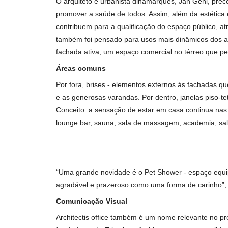
“Assim como outros lançamento Terral, o emp
meio ambiente, por intermédio de diferenciai
sociedade. Tudo isso abarcando desde a conce
comenta Marcelo Borges, Diretor de Incorpor
O projeto paisagístico dialoga com seu ento
marcante, que destaca o diálogo com a natur
Fachada ativa
O arquiteto e urbanista dinamarquês, Jan Gehl
promover a saúde de todos. Assim, além da es
contribuem para a qualificação do espaço púb
também foi pensado para usos mais dinâmicos
fachada ativa, um espaço comercial no térreo
Áreas comuns