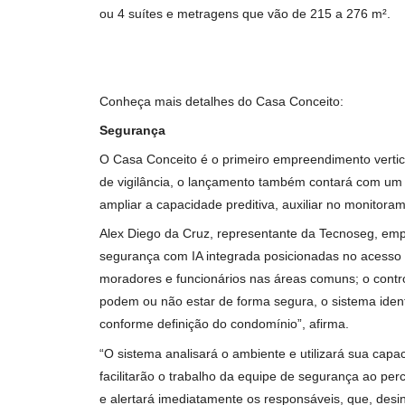
Blog
Institucional
Inspirada pelos diversos formatos e definiçõ
parte da linha premium da Terral Incorporador
Atributos nobres - plantas, acabamentos e tecn
terraço descoberto, além de plantas flexíve
ou 4 suítes e metragens que vão de 215 a 27
Conheça mais detalhes do Casa Conceito:
Segurança
O Casa Conceito é o primeiro empreendimento ve
de vigilância, o lançamento também contará 