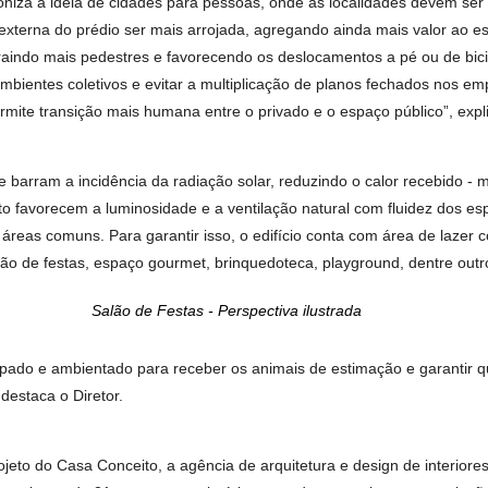
reendimento estabeleceu programas de soluções sustentáveis e
s que o tornam mais eficiente, rentável e durável, enquanto ta
pção do projeto e da fase de obras, até a entrega e o usufruto
ação da Terral Incorporadora em Goiânia.
rno e tem assinatura do renomado Benedito Abbud, promovendo 
eza.
Fachada - Perspectiva ilustrada
, preconiza a ideia de cidades para pessoas, onde as localidad
tética externa do prédio ser mais arrojada, agregando ainda ma
lico, atraindo mais pedestres e favorecendo os deslocamentos 
 dos ambientes coletivos e evitar a multiplicação de planos
 que permite transição mais humana entre o privado e o espaço 