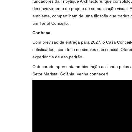
Por fora, brises - elementos externos às fac
e as generosas varandas. Por dentro, janelas 
Conceito: a sensação de estar em casa continu
lounge bar, sauna, sala de massagem, academi
“Uma grande novidade é o Pet Shower - espa
agradável e prazeroso como uma forma de cari
Comunicação Visual
Architectis office também é um nome relevante
fundadores da Tripytique Architecture, que co
desenvolvimento do projeto de comunicação vi
ambiente, compartilham de uma filosofia que 
um Terral Conceito.