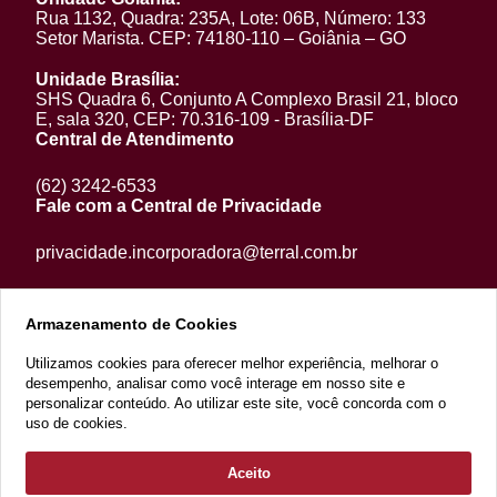
Rua 1132, Quadra: 235A, Lote: 06B, Número: 133
Setor Marista. CEP: 74180-110 – Goiânia – GO
Unidade Brasília:
SHS Quadra 6, Conjunto A Complexo Brasil 21, bloco
E, sala 320, CEP: 70.316-109 - Brasília-DF
Central de Atendimento
(62) 3242-6533
Fale com a Central de Privacidade
privacidade.incorporadora@terral.com.br
Armazenamento de Cookies
Utilizamos cookies para oferecer melhor experiência, melhorar o
desempenho, analisar como você interage em nosso site e
personalizar conteúdo. Ao utilizar este site, você concorda com o
uso de cookies.
Aceito
2022 Copyright - Razão Social: Terral Incorporações e Participações