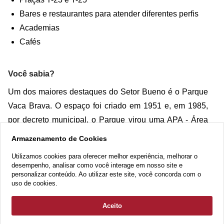
Bares e restaurantes para atender diferentes perfis
Academias
Cafés
Você sabia?
Um dos maiores destaques do Setor Bueno é o Parque
Vaca Brava. O espaço foi criado em 1951 e, em 1985,
por decreto municipal, o Parque virou uma APA - Área
de Proteção Ambiental. A área que hoje abriga o
Armazenamento de Cookies
parque, foi uma grande fazenda por onde passava um
Utilizamos cookies para oferecer melhor experiência, melhorar o
córrego em que algumas vacas acabavam atolando.
desempenho, analisar como você interage em nosso site e
personalizar conteúdo. Ao utilizar este site, você concorda com o
Esses animais, muitas vezes, não eram domesticados,
uso de cookies.
tidos como selvagens, e por isso o apelido Vaca Brava.
O nome oficial do parque é Parque Municipal Sulivan
Aceito
Silvestre, em homenagem ao ambientalista que ajudou