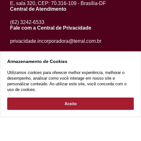
E, sala 320, CEP: 70.316-109 - Brasília-DF
Central de Atendimento
(62) 3242-6533
Fale com a Central de Privacidade
privacidade.incorporadora@terral.com.br
Armazenamento de Cookies
Utilizamos cookies para oferecer melhor experiência, melhorar o
desempenho, analisar como você interage em nosso site e
personalizar conteúdo. Ao utilizar este site, você concorda com o
uso de cookies.
Aceito
2022 Copyright - Razão Social: Terral Incorporações e Participações
LTDA. CNPJ 13.070.562/0001-53 - Todos os direitos reservados
Desenvolvimento: