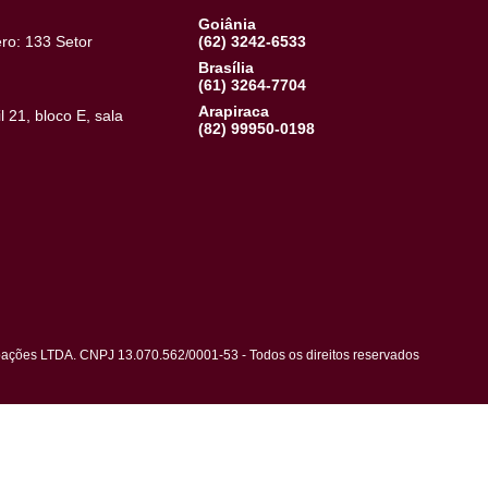
Quem Somos
Portal do Cliente
Conheça a Teresa
Portal do Corretor
Encontros
Central de Atendimento
Goiânia
, Número: 133 Setor
(62) 3242-6533
a – GO
Brasília
(61) 3264-7704
Arapiraca
Brasil 21, bloco E, sala
(82) 99950-0198