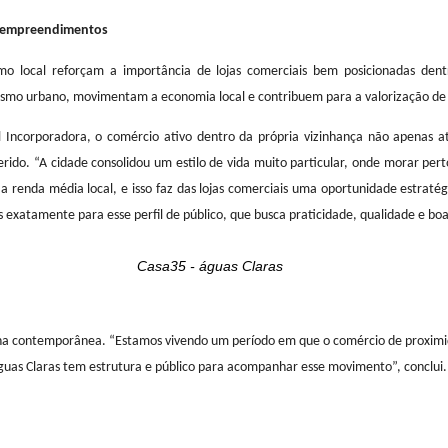
Parque Ecológico Águas Claras / Foto: Agência Bra
tivos nos empreendimentos
o consumo local reforçam a importância de lojas comerciais bem po
e dinamismo urbano, movimentam a economia local e contribuem para a v
da Terral Incorporadora, o comércio ativo dentro da própria vizinha
tá inserido. “A cidade consolidou um estilo de vida muito particular
 e com a renda média local, e isso faz das lojas comerciais uma opor
ensados exatamente para esse perfil de público, que busca praticidade,
Casa35 - águas Claras