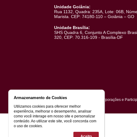
Em Obras
Lançamentos
Entregues
Acompanhe as obras
Endereços
Unidade Goiânia:
Rua 1132, Quadra: 235A, Lote: 06B
Marista. CEP: 74180-110 – Goiâni
Unidade Brasília:
SHS Quadra 6, Conjunto A Complexo 
320, CEP: 70.316-109 - Brasília-DF