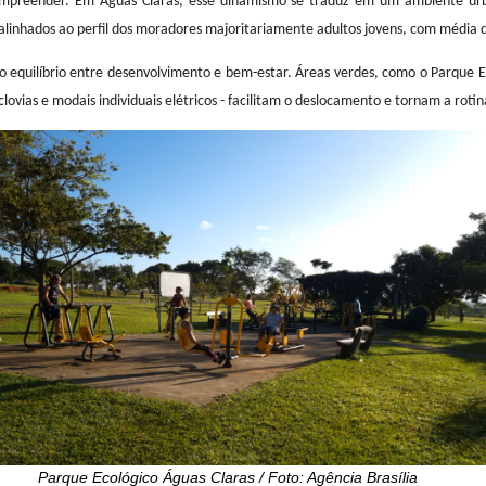
orça da economia local, permanece em ascensão. Somente em setembro d
ivo para empreender. Em Águas Claras, esse dinamismo se traduz em
e serviços, alinhados ao perfil dos moradores majoritariamente adultos j
taca pelo equilíbrio entre desenvolvimento e bem-estar. Áreas verdes,
trô, ciclovias e modais individuais elétricos - facilitam o deslocamento 