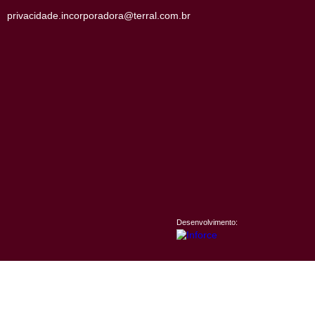
Consulte nossas Vagas
Política de Privacidade
Política de Privacidade Candidato
Ouvidoria de Obras
Fale com a Central de Privacidade
privacidade.incorporadora@terral.com.br