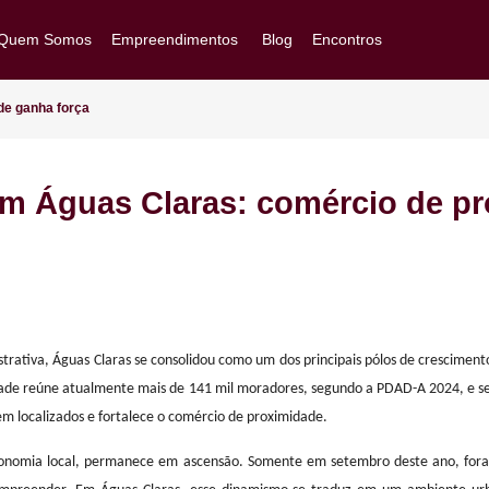
Quem Somos
Empreendimentos
Blog
Encontros
Goiânia/GO
Brasília/DF
roximidade ganha força
Arapiraca/AL
ria em Águas Claras: comérc
Ver Todos
Acompanhe sua obra
dministrativa, Águas Claras se consolidou como um dos principais pól
ional, a cidade reúne atualmente mais de 141 mil moradores, segundo a
ntos bem localizados e fortalece o comércio de proximidade.