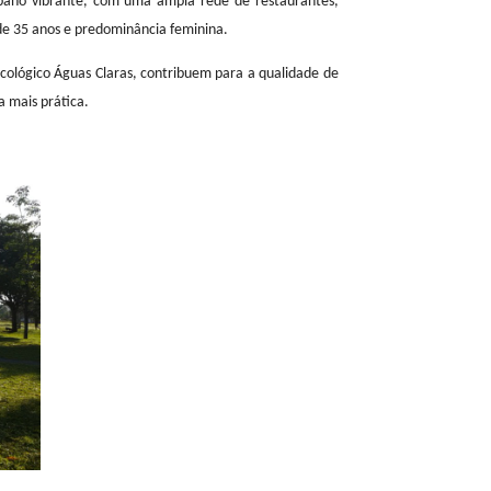
este ano, foram criados 3,2 mil novos postos de trabalho no Distrito
 um ambiente urbano vibrante, com uma ampla rede de restaurantes,
ovens, com média de 35 anos e predominância feminina.
 como o Parque Ecológico Águas Claras, contribuem para a qualidade de
e tornam a rotina mais prática.