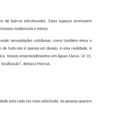
sília
sicionadas dentro de bairros estruturados. Esses espaços promovem
alorização de imóveis residenciais e mistos.
nça não apenas atende necessidades cotidianas, como também eleva o
, onde morar perto de tudo não é apenas um desejo, é uma realidade. A
tunidade estratégica. Nossos empreendimentos em Águas Claras, LV 31,
 qualidade e boa localização”, destaca Marcus.