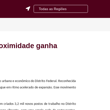
Todas as Regiões
GOIÂNIA/GO
NOSSOS
Correto
Cliente
BRASÍLIA/DF
ATEND
Fale C
Consult
ARAPIRACA/AL
Vagas
ACOMP
OBRA
io de proximidade ganha
os de crescimento urbano e econômico do Distrito Federal. Reconhecida
 PDAD-A 2024, e segue em ritmo acelerado de expansão. Esse movimento