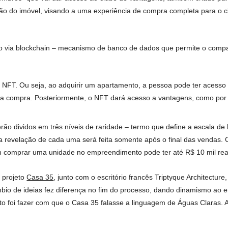
ra e lazer. Atentos a uma demanda recorrente de nossos clientes
roduto que vai revolucionar a experiência de moradia do bairr
a Terral Incorporadora
ada com evolução, versatilidade e experiência exclusiva, para a
 com acesso via NFT.
ral Incorporadora e a Beiramar Imóveis propõem o clube de vant
ha de membros” que vai dar acesso ao clube de vantagens, tamb
 aquisição do imóvel, visando a uma experiência de compra comp
tabelecido via blockchain – mecanismo de banco de dados que p
itais.
prar um NFT. Ou seja, ao adquirir um apartamento, a pessoa p
timento na compra. Posteriormente, o NFT dará acesso a vanta