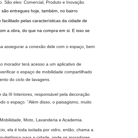
ne a escala de benefícios de cada NFT. No início do pregão,
l das vendas. Como benefício exclusivo para o lançamento do
$ 10 mil reais de desconto.
ue Architecture, mesclou expertises de autoria de metrópoles
do dinamismo ao empreendimento, que se destaca também pela
uas Claras. A ideia é que o edifício eleve o padrão da cidade,
dade do espaço. São eles: Comercial, Produto e Inovação.
e, padrões que são entregues hoje, também, no bairro
esign, o que é facilitado pelas características da cidade de
 experiência com a obra, do que na compra em si. E isso se
isfatório, precisa assegurar a conexão dele com o espaço, bem