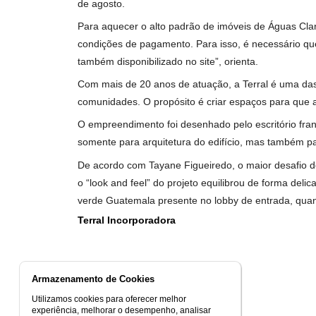
Lavanderia
– monitorado também por aplicati
manipular os ciclos de lavagens, a quantida
Uma casa dentro de um apartamento
A premissa da Terral Incorporadora, respons
ambiente. Para ter esse estilo, é necessário 
Amplas salas:
a característica dá a amplitu
Suíte Master com espaço para closet:
a fim
Piso em grandes formatos:
em escala maior,
Generosidade na abertura das janelas:
toda
Comodidades de casa:
os apartamentos con
No Casa 35, em específico, a principal estraté
Isso criou um edifício que conta uma mesma hi
Projeção
Após esforços de arquitetura, decoração, pa
de agosto.
Para aquecer o alto padrão de imóveis de Ág
condições de pagamento. Para isso, é necessá
também disponibilizado no site”, orienta.