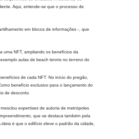
 por imóveis de alto padrão na área, a Terral Incorporadora e
o.”
lém do real. Como assim? O Casa 35 é o primeiro edifício do
agens NFT. Para isso, serão leiloados 16 NFTs com uma arte
ém criado para adquirentes de unidades imobiliárias do
leta para o cliente. Aqui, entende-se que o processo de
ermite o compartilhamento em blocos de informações -, que
ode ter acesso a uma NFT, ampliando os benefícios da
gens, como por exemplo aulas de beach tennis no terreno do