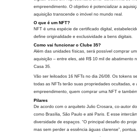
oferta de comércios e serviços, além de cultu
a Beiramar Imóveis desenvolveram juntas um p
Marcus Viana, coordenador de Incorporação d
Além disso, o edifício visa a uma vida conect
Brasil que oferecerá uma série de vantagens
Para além da oferta do produto físico, a Ter
digital. Cada um representará uma “carteirin
empreendimento. O objetivo é potencializar a
aquisição transcende o imóvel no mundo real.
O que é um NFT?
NFT é uma espécie de certificado digital, es
define originalidade e exclusividade a bens dig
Como vai funcionar o Clube 35?
Além das unidades físicas, será possível com
aquisição – entre eles, até R$ 10 mil de aba
Casa 35.