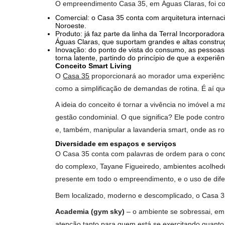
Vão ser leiloados 16 NFTs no dia 26/08. Os to
todas as NFTs terão suas propriedades oculta
empreendimento, quem comprar uma NFT e ta
Pilares
De acordo com o arquiteto Julio Crosara, co-a
como Brasília, São Paulo e até Paris. E esse
diversidade de espaços. “O principal desafio 
mas sem perder a essência águas clarense”, 
O empreendimento Casa 35, em Águas Claras, f
Comercial: o Casa 35 conta com arquitetura i
Noroeste.
Produto: já faz parte da linha da Terral Incor
Águas Claras, que suportam grandes e altas 
Inovação: do ponto de vista do consumo, as p
torna latente, partindo do princípio de que a 
Conceito Smart Living
O
Casa 35
proporcionará ao morador uma exper
como a simplificação de demandas de rotina. É