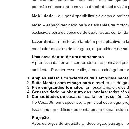
A ideia do conceito é tornar a vivência no imóv
gestão condominial. O que significa? Ele po
e, também, manipular a lavanderia smart, on
Diversidade em espaços e serviços
O Casa 35 conta com palavras de ordem para 
do complexo, Tayane Figueiredo, ambientes a
presente em todo o empreendimento, e o uso de
Bem localizado, moderno e descomplicado, o 
Academia (gym sky)
– o ambiente se sobressa
atenção tanto para quem está se exercitando
poderão se exercitar com vista do pôr do sol 
Mobilidade
– o lugar disponibiliza bicicletas 
Moto
– espaço dedicado para os amantes de mo
exclusivas para os veículos de duas rodas, c