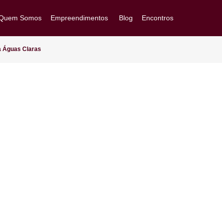
Quem Somos
Empreendimentos
Blog
Encontros
Goiânia/GO
Brasília/DF
5 chega a Águas Claras
Arapiraca/AL
Ver Todos
Acompanhe sua obra