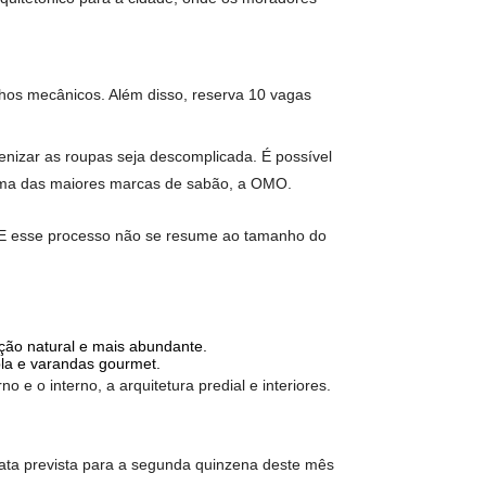
. Nesse sentido, o morador terá acesso a um aplicativo de
por exemplo, verificar o espaço de mobilidade compartilhado
e acompanhamento do ciclo de lavagens.
o a gerente da III Interiores, responsável pela decoração
esentes em todo o espaço. “Além disso, o paisagismo, muito
e os âmbitos Mobilidade, Moto, Lavanderia e Academia.
ento do edifício, ela é toda isolada por vidro, então, chama a
rá um ícone arquitetônico para a cidade, onde os moradores
justes e trabalhos mecânicos. Além disso, reserva 10 vagas
s.