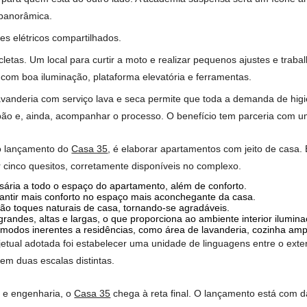
el a mais simplificada possível, de forma a facilitar o dia a dia
de controlar demandas do condomínio na palma da mão. Poderá, 
de as roupas vão poder ser lavadas com reserva de máquinas 
o conceito de ambientação das áreas comuns do espaço. Segund
colhedores, atmosfera contemporânea e toques de cor estão pr
 diferentes texturas completam o clima naturalista”, sintetiza.
Casa 35 oferece uma gama de espaços. Entre eles, destacam-s
i, em especial, pela ambientação “sky”. Localizada no 5° pavim
 quanto para quem está do outro lado. A academia suspensa se
e visão panorâmica.
e patinetes elétricos compartilhados.
tocicletas. Um local para curtir a moto e realizar pequenos a
ontando com boa iluminação, plataforma elevatória e ferramenta