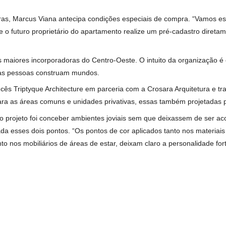
vo, a lavanderia com serviço lava e seca permite que toda a d
de de sabão e, ainda, acompanhar o processo. O benefício te
ável pelo lançamento do
Casa 35
, é elaborar apartamentos com
gabaritar cinco quesitos, corretamente disponíveis no complexo.
de necessária a todo o espaço do apartamento, além de conforto
 de garantir mais conforto no espaço mais aconchegante da ca
 eles dão toques naturais de casa, tornando-se agradáveis.
s são grandes, altas e largas, o que proporciona ao ambiente i
têm cômodos inerentes a residências, como área de lavanderi
gia projetual adotada foi estabelecer uma unidade de linguagens e
stória em duas escalas distintas.
isagismo e engenharia, o
Casa 35
chega à reta final. O lançame
uas Claras, Marcus Viana antecipa condições especiais de comp
rio que o futuro proprietário do apartamento realize um pré-ca