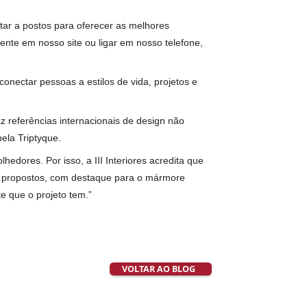
emanda de higienizar as roupas seja descomplicada. É possível
m parceria com uma das maiores marcas de sabão, a OMO.
 jeito de casa. E esse processo não se resume ao tamanho do
.
sa.
nterior iluminação natural e mais abundante.
a, cozinha ampla e varandas gourmet.
ntre o externo e o interno, a arquitetura predial e interiores.
nto está com data prevista para a segunda quinzena deste mês
ra. “Vamos estar a postos para oferecer as melhores
dastro diretamente em nosso site ou ligar em nosso telefone,