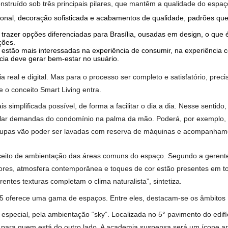
kens serão dividos em três níveis de raridade – termo que defi
das, e a revelação de cada uma será feita somente após o fina
mbém comprar uma unidade no empreendimento pode ter até R
utor do projeto
Casa 35
, junto com o escritório francês Triptyq
 intercâmbio de ideias fez diferença no fim do processo, dan
do projeto foi fazer com que o Casa 35 falasse a linguagem de Ág
pontua.
oi construído sob três principais pilares, que mantêm a quali
nternacional, decoração sofisticada e acabamentos de qualidad
poradora trazer opções diferenciadas para Brasília, ousadas em d
construções.
essoas estão mais interessadas na experiência de consumir, na
experiência deve gerar bem-estar no usuário.
iência real e digital. Mas para o processo ser completo e sat
 aí que o conceito Smart Living entra.