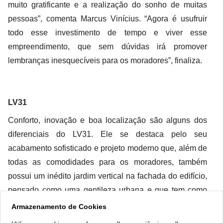
muito gratificante e a realização do sonho de muitas
pessoas”, comenta Marcus Vinícius. “Agora é usufruir
todo esse investimento de tempo e viver esse
empreendimento, que sem dúvidas irá promover
lembranças inesquecíveis para os moradores”, finaliza.
LV31
Conforto, inovação e boa localização são alguns dos
diferenciais do LV31. Ele se destaca pelo seu
acabamento sofisticado e projeto moderno que, além de
todas as comodidades para os moradores, também
possui um inédito jardim vertical na fachada do edifício,
pensado como uma gentileza urbana e que tem como
finalidade melhorar o microclima urbano, e um rooftop
Armazenamento de Cookies
no 16° pavimento com vista contemplativa de Águas