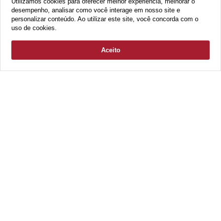
Utilizamos cookies para oferecer melhor experiência, melhorar o
Claras. Repleto de diferenciais, o empreendimento
desempenho, analisar como você interage em nosso site e
personalizar conteúdo. Ao utilizar este site, você concorda com o
conta ainda com unidades com ou sem terraço, com ou
uso de cookies.
sem varanda, de 2 quartos - sendo 1 suíte - com
metragem de 57 a 148m².
Aceito