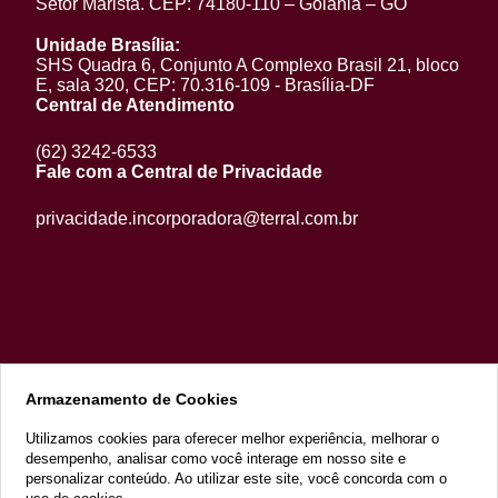
Setor Marista. CEP: 74180-110 – Goiânia – GO
Unidade Brasília:
SHS Quadra 6, Conjunto A Complexo Brasil 21, bloco
E, sala 320, CEP: 70.316-109 - Brasília-DF
Central de Atendimento
(62) 3242-6533
Fale com a Central de Privacidade
privacidade.incorporadora@terral.com.br
Armazenamento de Cookies
Utilizamos cookies para oferecer melhor experiência, melhorar o
desempenho, analisar como você interage em nosso site e
2022 Copyright - Razão Social: Terral Incorporações e Participações
LTDA. CNPJ 13.070.562/0001-53 - Todos os direitos reservados
personalizar conteúdo. Ao utilizar este site, você concorda com o