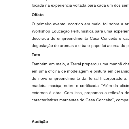
Espaço Terral (Setor Marista - Goiânia), como
“Inspirações, expressão, conceitos, material
focada na experiência voltada para cada um d
Olfato
O primeiro evento, ocorrido em maio, foi so
Workshop Educação Perfumística para uma expe
decorada do empreendimento Casa Conceito
degustação de aromas e o bate-papo foi acerc
Tato
Também em maio, a Terral preparou uma manhã
em uma oficina de modelagem e pintura em c
do novo empreendimento da Terral Incorporad
madeira maciça, nobre e certificada. “Além 
externos à obra. Com isso, propomos a refl
características marcantes do Casa Conceito”, 