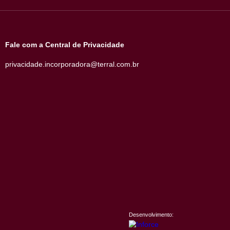
Contato
as
Fale Conosco
Consulte nossas Vagas
Política de Privacidade
Política de Privacidade Candidato
Ouvidoria de Obras
Fale com a Central de Privacidade
privacidade.incorporadora@terral.com.br