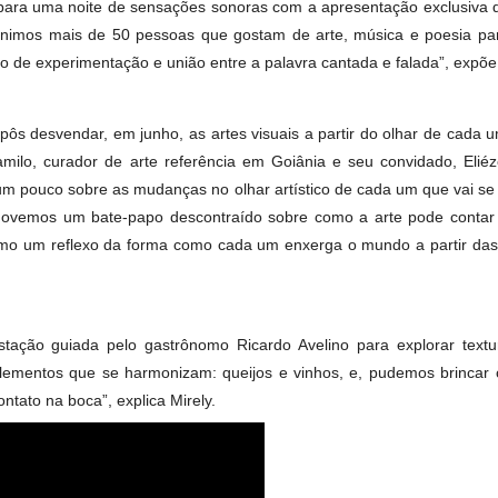
oi palco para uma noite de sensações sonoras com a apresenta
cal, reunimos mais de 50 pessoas que gostam de arte, música 
momento de experimentação e união entre a palavra cantada e 
rral propôs desvendar, em junho, as artes visuais a partir do 
r Camilo, curador de arte referência em Goiânia e seu convi
entou um pouco sobre as mudanças no olhar artístico de cada 
o, promovemos um bate-papo descontraído sobre como a arte p
rafia como um reflexo da forma como cada um enxerga o mundo 
egustação guiada pelo gastrônomo Ricardo Avelino para exp