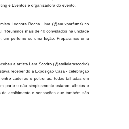
ial.
 projeto 5 sentidos. Desenvolvemos cinco edições com cada uma
ncia Hora Marketing e Eventos e organizadora do evento.
l recebeu a perfumista Leonora Rocha Lima (@eauxparfums) no
rancesa e mundial. “Reunimos mais de 40 convidados na unidade
a, um presente, um perfume ou uma loção. Preparamos uma
aço Terral recebeu a artista Lara Scodro (@atelielarascodro)
o que também estava recebendo a Exposição Casa - celebração
risteu Pires, entre cadeiras e poltronas, todas talhadas em
 para se sentirem parte e não simplesmente estarem alheios e
os esses valores de acolhimento e sensações que também são