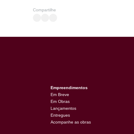
Terral Incorporadora – Lugar de Encontros
O Circuito 5 Sentidos foi mais um evento do 
experiências, trazendo entretenimento, ba
oferecendo para o público goianiense. Queremo
Para conhecer a programação conferir o que 
Compartilhe