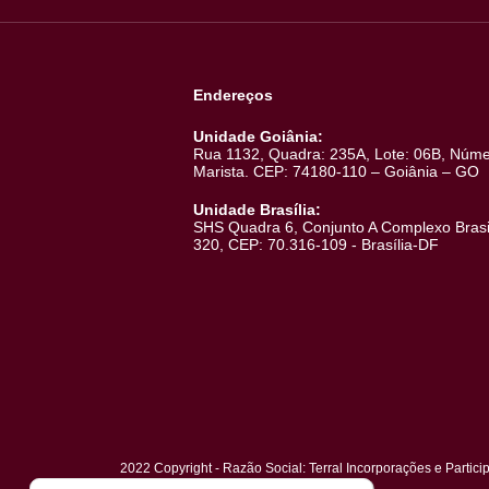
Empreendimentos
Em Breve
Em Obras
Lançamentos
Entregues
Acompanhe as obras
Endereços
Unidade Goiânia:
Rua 1132, Quadra: 235A, Lote: 06B
Marista. CEP: 74180-110 – Goiâni