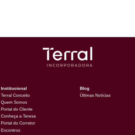
projeto “Terral Incorporadora – Lugar de Encontros” que promo
te-papos e gerando uma interação contínua na sede da Terr
s envolver as pessoas, estimular conversas e ser um local relev
já aconteceu fique de olho na
pagina
.