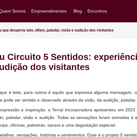
Quem Somos
Empreendimentos
Blog
Encontros
Goiânia/GO
Brasília/DF
riência que desperta tato, olfato, paladar, visão e audição dos visitan
Arapiraca/AL
ntou Circuito 5 Sentidos: exp
Ver Todos
o e audição dos visitantes
Acompanhe sua obra
é tudo que é belo, para outros é aquilo que expressa algum
 é o que pode ser sentido e observado através da visão, da audi
istória, expressão e inspiração, a Terral Incorporadora apres
tato, olfato, paladar, visão e audição. Todas as sensações f