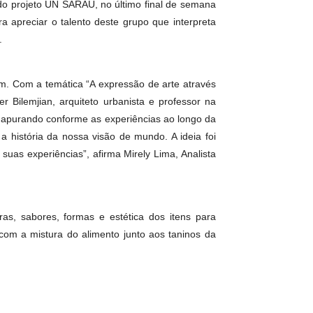
ção exclusiva do projeto UN SARAU, no último final de semana
e poesia para apreciar o talento deste grupo que interpreta
falada”, expõe.
olhar de cada um. Com a temática “A expressão de arte através
dado, Eliézer Bilemjian, arquiteto urbanista e professor na
um que vai se apurando conforme as experiências ao longo da
ode contar a história da nossa visão de mundo. A ideia foi
a partir das suas experiências”, afirma Mirely Lima, Analista
lorar texturas, sabores, formas e estética dos itens para