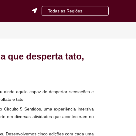
Todas as Regiões
GOIÂNIA/GO
NOSSOS
Correto
Cliente
BRASÍLIA/DF
ATEND
tes
Fale C
Consult
ARAPIRACA/AL
Vagas
ACOMP
OBRA
eriência que desperta tato,
a mensagem, ou ainda aquilo capaz de despertar sensações e
ção, paladar, olfato e tato.
entou em 2023 o Circuito 5 Sentidos, uma experiência imersiva
oram somadas à arte em diversas atividades que aconteceram no