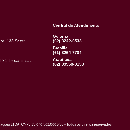
Institucional
Blog
Terral Conceito
Últimas Notíci
Quem Somos
Portal do Cliente
Conheça a Teresa
Portal do Corretor
Encontros
Central de Atendimento
Goiânia
, Número: 133 Setor
(62) 3242-6533
a – GO
Brasília