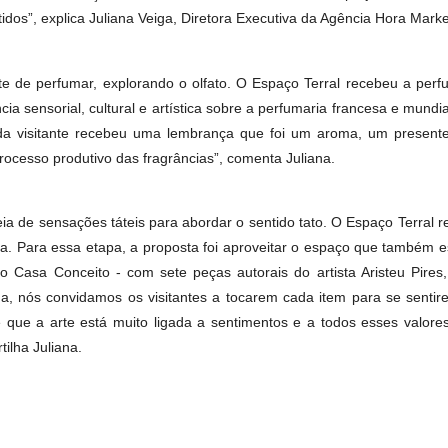
 workshops, oficinas, palestras, saraus e uma degustação espec
idades, detalhes, sensações, histórias e sentimentos. Esse é o
os sentidos”, explica Juliana Veiga, Diretora Executiva da Agê
bre a arte de perfumar, explorando o olfato. O Espaço Terra
riência sensorial, cultural e artística sobre a perfumaria f
 e cada visitante recebeu uma lembrança que foi um arom
a do processo produtivo das fragrâncias”, comenta Juliana.
 cheia de sensações táteis para abordar o sentido tato. O Esp
erâmica. Para essa etapa, a proposta foi aproveitar o espaç
ora, o Casa Conceito - com sete peças autorais do artista A
da oficina, nós convidamos os visitantes a tocarem cada item
exão de que a arte está muito ligada a sentimentos e a tod
compartilha Juliana.