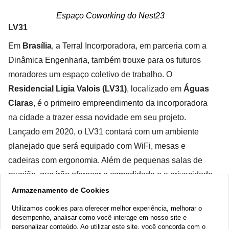
Espaço Coworking do Nest23
LV31
Em
Brasília
, a Terral Incorporadora, em parceria com a
Dinâmica Engenharia, também trouxe para os futuros
moradores um espaço coletivo de trabalho. O
Residencial Ligia Valois (LV31)
, localizado em
Águas
Claras
, é o primeiro empreendimento da incorporadora
na cidade a trazer essa novidade em seu projeto.
Lançado em 2020, o LV31 contará com um ambiente
planejado que será equipado com WiFi, mesas e
cadeiras com ergonomia. Além de pequenas salas de
reunião, que irão oferecer a comodidade e a privacidade
de um home office.
Armazenamento de Cookies
O LV31 possui uma localização privilegiada em um dos
Utilizamos cookies para oferecer melhor experiência, melhorar o
desempenho, analisar como você interage em nosso site e
bairros mais valorizados de Brasília. Ele está próximo a
personalizar conteúdo. Ao utilizar este site, você concorda com o