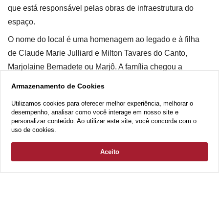
que está responsável pelas obras de infraestrutura do
espaço.
O nome do local é uma homenagem ao legado e à filha
de Claude Marie Julliard e Milton Tavares do Canto,
Marjolaine Bernadete ou Marjô. A família chegou a
Brasília em 1962 e até hoje mora na região em que o
Armazenamento de Cookies
Chácara estará localizado. Marjô se orgulha da área e a
Utilizamos cookies para oferecer melhor experiência, melhorar o
considera um verdadeiro pedacinho da França em
desempenho, analisar como você interage em nosso site e
personalizar conteúdo. Ao utilizar este site, você concorda com o
Brasília. "Os futuros moradores terão a oportunidade de
uso de cookies.
morar em um pequeno paraíso repleto de história."
Aceito
Compartilhe
VOLTAR AO BLOG