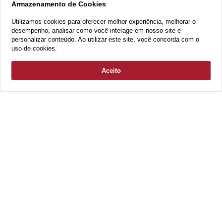
Armazenamento de Cookies
lounge externo com espaço de churrasqueira são
Utilizamos cookies para oferecer melhor experiência, melhorar o
l
ugares amplos e equipados com toda exclusividade da
desempenho, analisar como você interage em nosso site e
personalizar conteúdo. Ao utilizar este site, você concorda com o
linha By Line Terral”, pontua.
uso de cookies.
Aceito
Compartilhe
VOLTAR AO BLOG