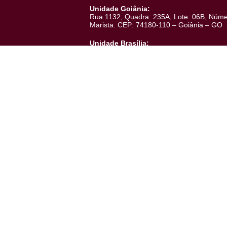
Empreendimentos
Em Breve
Em Obras
Armazenamento de Cookies
Lançamentos
Utilizamos cookies para oferecer melhor
Entregues
experiência, melhorar o desempenho, analisar
Acompanhe as obras
como você interage em nosso site e personalizar
conteúdo. Ao utilizar este site, você concorda com
o uso de cookies.
Aceito
Endereços
Unidade Goiânia:
Rua 1132, Quadra: 235A, Lote: 06B
Marista. CEP: 74180-110 – Goiâni
Unidade Brasília:
SHS Quadra 6, Conjunto A Complexo 
320, CEP: 70.316-109 - Brasília-DF