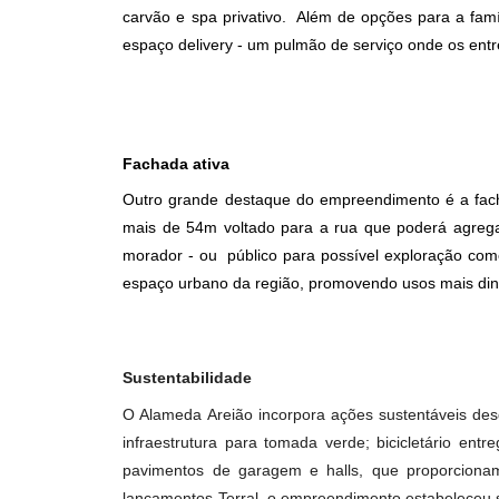
cotidiano do morador no encontro da tríade d
da cidade.
As 174 unidades contam com opções de 2 e 3
lazer completa - entregues equipadas e mobil
os amantes dos esportes se reúnam em um e
carvão e spa privativo. Além de opções para a
espaço delivery - um pulmão de serviço onde 
Fachada ativa
Outro grande destaque do empreendimento é 
mais de 54m voltado para a rua que poderá 
morador - ou público para possível exploraçã
espaço urbano da região, promovendo usos ma