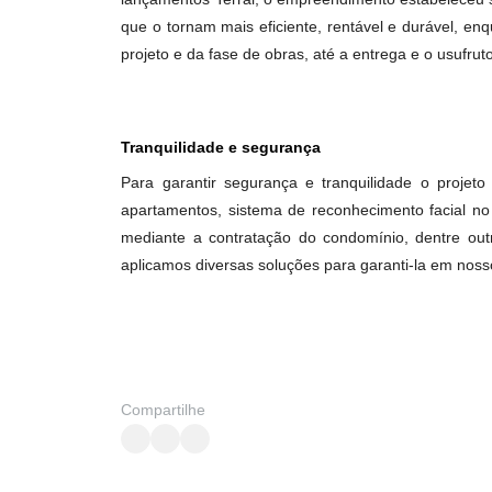
Sustentabilidade
O Alameda Areião incorpora ações sustentáve
infraestrutura para tomada verde; bicicletá
pavimentos de garagem e halls, que propo
lançamentos Terral, o empreendimento estabel
que o tornam mais eficiente, rentável e dur
projeto e da fase de obras, até a entrega e 
Tranquilidade e segurança
Para garantir segurança e tranquilidade o
apartamentos, sistema de reconhecimento fac
mediante a contratação do condomínio, de