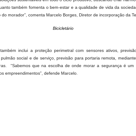
Fachada ativa
is desde a sua concepção. Vaga interna com tomada verde e c
rio entregue com 3 bikes para incentivar a atividade física;
rcionam economia de energia; madeira certificada - esses 
eceu soluções sustentáveis em todo o ciclo produtivo, buscando
ável, enquanto também fomenta o bem-estar e a qualidade de 
o usufruto do morador”, comenta Marcelo Borges, Diretor de inc
Bicicletário
 projeto também inclui a proteção perimetral com sensores 
ial no pulmão social e de serviço, previsão para portaria re
ntre outras. “Sabemos que na escolha de onde morar a segu