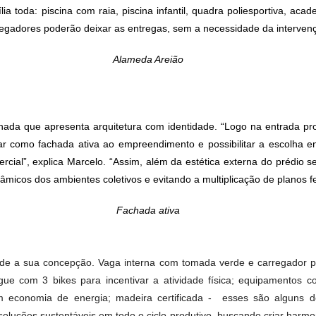
os bairros mais desejados da cidade: entre os setores Marista
 quartos com suítes em plantas aconchegantes que conversa
iadas - com salão de festas grande e outras duas opções para
spaço de refúgio preparado para a comemoração; o gourmet g
 família toda: piscina com raia, piscina infantil, quadra poli
os entregadores poderão deixar as entregas, sem a necessidad
Alameda Areião
a fachada que apresenta arquitetura com identidade. “Logo 
agregar como fachada ativa ao empreendimento e possibilitar
o comercial”, explica Marcelo. “Assim, além da estética exter
is dinâmicos dos ambientes coletivos e evitando a multiplica