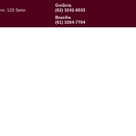
Institucional
Blog
Terral Conceito
Últimas Notíci
Quem Somos
Portal do Cliente
Conheça a Teresa
Portal do Corretor
Encontros
Central de Atendimento
Goiânia
, Número: 133 Setor
(62) 3242-6533
a – GO
Brasília
(61) 3264-7704
Arapiraca
Brasil 21, bloco E, sala
(82) 99950-0198