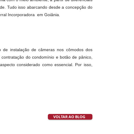
arregador para recarga de carro elétrico e de visitante com
 equipamentos com selo de energia; sensores de presença nos
são alguns dos elementos disponíveis. “Assim como outros
 criar harmonia com o meio ambiente, a partir de diferenciais
vida da sociedade. Tudo isso abarcando desde a concepção do
orporação da Terral Incorporadora em Goiânia.
ativos, previsão de instalação de câmeras nos cômodos dos
mota, mediante contratação do condomínio e botão de pânico,
rança é um aspecto considerado como essencial. Por isso,