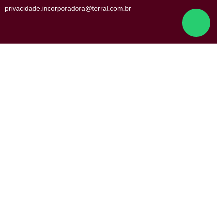
Contato
as
Fale Conosco
Consulte nossas Vagas
Política de Privacidade
Política de Privacidade Candidato
Ouvidoria de Obras
Fale com a Central de Privacidade
privacidade.incorporadora@terral.com.br