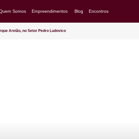
Quem Somos
Empreendimentos
Blog
Encontros
Goiânia/GO
Brasília/DF
ho ao Parque Areião, no Setor Pedro Ludovico
Arapiraca/AL
Ver Todos
Acompanhe sua obra