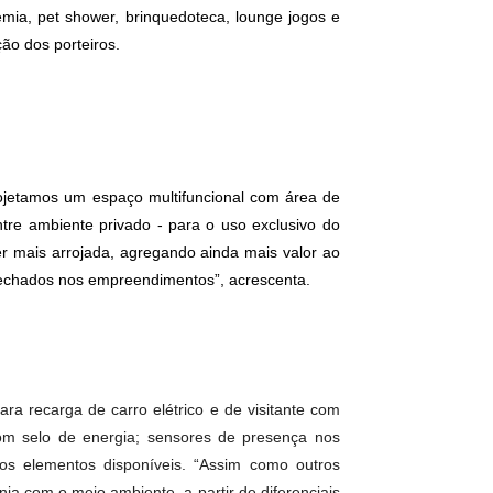
, Bueno e Jardim Goias - algumas das regiões mais valorizadas
m com a atmosfera do bairro. O empreendimento terá área de
 receber convidados: o sport bar, ambiente exclusivo para que
rill com spa, integrado a uma varanda com churrasqueira a
esportiva, academia, pet shower, brinquedoteca, lounge jogos e
e da intervenção dos porteiros.
na entrada projetamos um espaço multifuncional com área de
 a escolha entre ambiente privado - para o uso exclusivo do
na do prédio ser mais arrojada, agregando ainda mais valor ao
ção de planos fechados nos empreendimentos”, acrescenta.