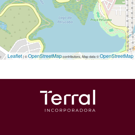
Leaflet
OpenStreetMap
OpenStreetMap
| ©
contributors, Map data ©