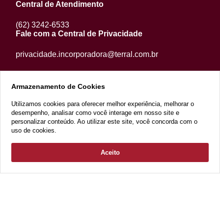
Central de Atendimento
(62) 3242-6533
Fale com a Central de Privacidade
privacidade.incorporadora@terral.com.br
Armazenamento de Cookies
Utilizamos cookies para oferecer melhor experiência, melhorar o
desempenho, analisar como você interage em nosso site e
personalizar conteúdo. Ao utilizar este site, você concorda com o
uso de cookies.
Aceito
RECEBER ATENDIMENTO
2022 Copyright - Razão Social: Terral Incorporações e Participações
LTDA. CNPJ 13.070.562/0001-53 - Todos os direitos reservados
Desenvolvimento: