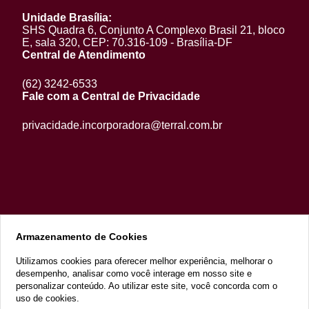
Unidade Brasília:
SHS Quadra 6, Conjunto A Complexo Brasil 21, bloco
E, sala 320, CEP: 70.316-109 - Brasília-DF
Central de Atendimento
(62) 3242-6533
Fale com a Central de Privacidade
privacidade.incorporadora@terral.com.br
Armazenamento de Cookies
Utilizamos cookies para oferecer melhor experiência, melhorar o
desempenho, analisar como você interage em nosso site e
2022 Copyright - Razão Social: Terral Incorporações e Participações
LTDA. CNPJ 13.070.562/0001-53 - Todos os direitos reservados
personalizar conteúdo. Ao utilizar este site, você concorda com o
uso de cookies.