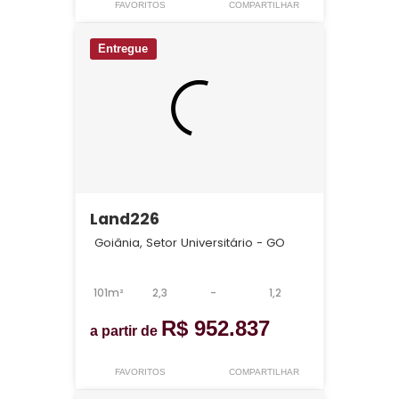
FAVORITOS
COMPARTILHAR
Entregue
Land226
Goiânia, Setor Universitário - GO
101m²
2,3
-
1,2
R$ 952.837
a partir de
FAVORITOS
COMPARTILHAR