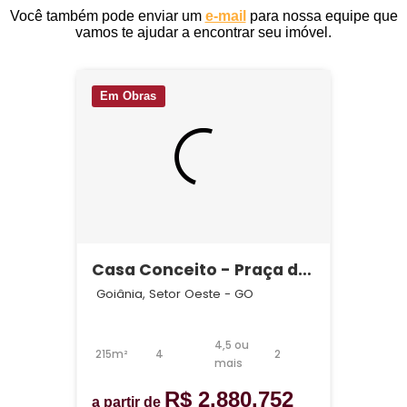
Você também pode enviar um
e-mail
para nossa equipe que
vamos te ajudar a encontrar seu imóvel.
Em Obras
Casa Conceito - Praça do
Sol
Goiânia, Setor Oeste - GO
4,5 ou
215m²
4
2
mais
R$ 2.880.752
a partir de