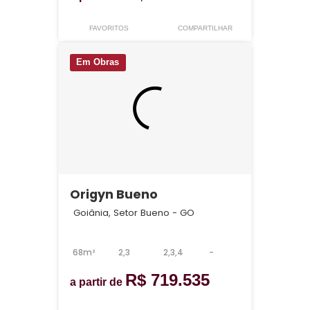
FAVORITOS
COMPARTILHAR
Em Obras
Origyn Bueno
Goiânia, Setor Bueno - GO
68m²
2,3
2,3,4
-
R$ 719.535
a partir de